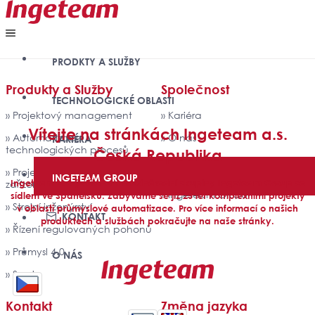
PRODKTY A SLUŽBY
Produkty a Služby
Společnost
TECHNOLOGICKÉ OBLASTI
» Projektový management
» Kariéra
Vítejte na stránkách Ingeteam a.s.
» Automatizace
» O nás
KARIÉRA
technologických procesů
Česká Republika
» Politika kvality, EMS a SM
» Projektování elektrických
BOZP
INGETEAM GROUP
Ingeteam a.s. je členem mezinárodní skupiny Ingeteam Group se
zařízení
» Ingeteam GROUP
sídlem ve Španělsku. Zabýváme se již 25 let komplexními projekty
» Strojní inženýrství
v oblasti průmyslové automatizace. Pro více informací o našich
KONTAKT
produktech a službách pokračujte na naše stránky.
» Řízení regulovaných pohonů
» Průmysl 4.0
O NÁS
» Servis
Kontakt
Změna jazyka