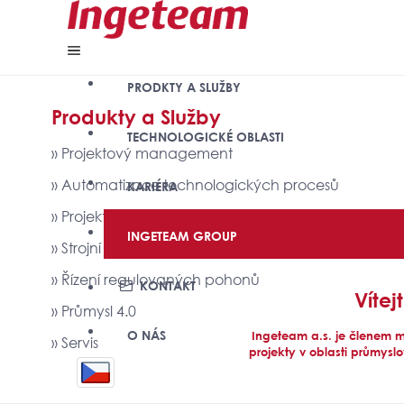
PRODKTY A SLUŽBY
Produkty a Služby
TECHNOLOGICKÉ OBLASTI
» Projektový management
» Automatizace technologických procesů
KARIÉRA
» Projektování elektrických zařízení
INGETEAM GROUP
» Strojní inženýrství
» Řízení regulovaných pohonů
KONTAKT
Víte
» Průmysl 4.0
O NÁS
Ingeteam a.s. je členem m
» Servis
projekty v oblasti průmysl