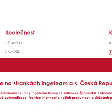
Společnost
K
» Kariéra
»
» O nás
» Politika kvality, EMS a SM BOZP
» Ingeteam GROUP
jte na stránkách Ingeteam a.s. Česká Repu
ezinárodní skupiny Ingeteam Group se sídlem ve Španělsku. Zabýváme
ové automatizace. Pro více informací o našich produktech a službách 